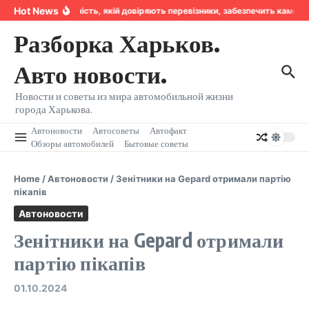
Перейти к содержанию
Hot News
Надійність, якій довіряють перевізники, забезпечить камер
Разборка Харьков.
Авто новости.
Новости и советы из мира автомобильной жизни
города Харькова.
Автоновости
Автосоветы
Автофакт
Обзоры автомобилей
Бытовые советы
Home
/
Автоновости
/
Зенітники на Gepard отримали партію
пікапів
Автоновости
Зенітники на Gepard отримали
партію пікапів
01.10.2024