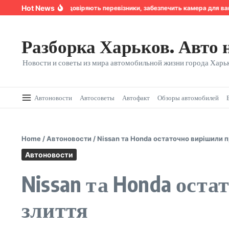
Перейти к содержанию
Hot News
Надійність, якій довіряють перевізники, забезпечить камера для ван
Разборка Харьков. Авто 
Новости и советы из мира автомобильной жизни города Харьк
Автоновости
Автосоветы
Автофакт
Обзоры автомобилей
Home
/
Автоновости
/
Nissan та Honda остаточно вирішили 
Автоновости
Nissan та Honda ост
злиття