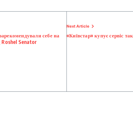
Next Article
зарекомендували себе на
«Київстар» купує сервіс так
д Roshel Senator