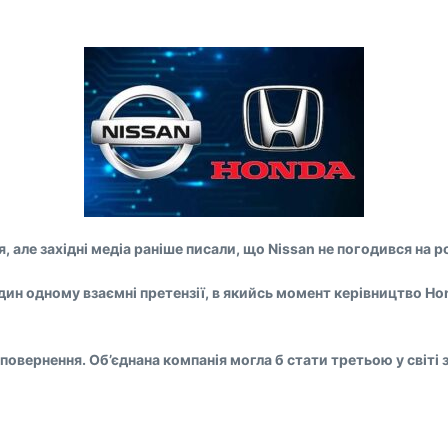
 але західні медіа раніше писали, що Nissan не погодився на 
ин одному взаємні претензії, в якийсь момент керівництво Ho
овернення. Об’єднана компанія могла б стати третьою у світі 