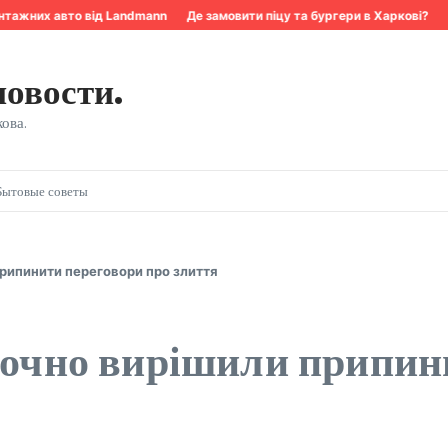
тажних авто від Landmann
Де замовити піцу та бургери в Харкові?
Кв
новости.
ова.
Бытовые советы
припинити переговори про злиття
аточно вирішили припин