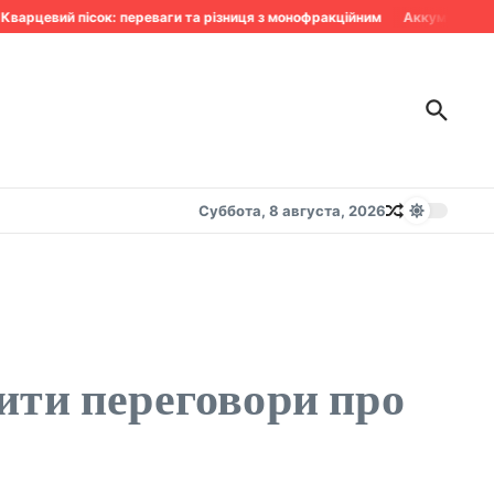
арцевий пісок: переваги та різниця з монофракційним
Аккумулятор сд
Суббота, 8 августа, 2026
ити переговори про