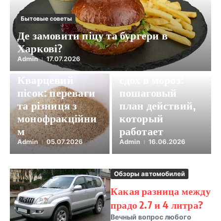
Бытовые советы
Де замовити піцу та бургери в
Харкові?
автосоветы
Admin
17.07.2026
Бытовые советы
Аккумулятор
Кварцевий
сдох в мороз:
пісок: переваги
пошаговый
та різниця з
план действий,
монофракційни
который
м
работает
Admin
05.07.2026
Admin
16.06.2026
Обзоры автомобилей
Какая разница между
прадо 2.7 и 4 литра?
Вечный вопрос любого