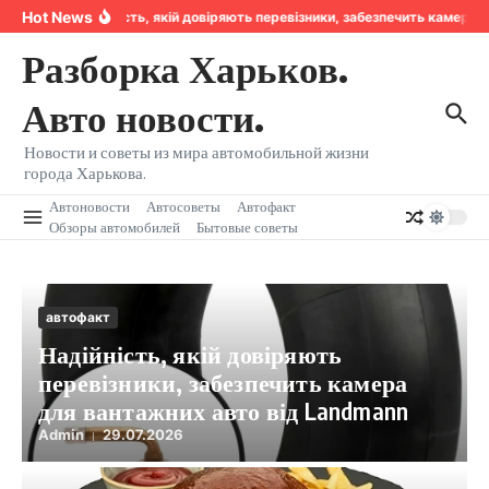
Перейти к содержанию
Hot News
Надійність, якій довіряють перевізники, забезпечить камера 
Разборка Харьков.
Авто новости.
Новости и советы из мира автомобильной жизни
города Харькова.
Автоновости
Автосоветы
Автофакт
Обзоры автомобилей
Бытовые советы
автофакт
Надійність, якій довіряють
перевізники, забезпечить камера
для вантажних авто від Landmann
Admin
29.07.2026