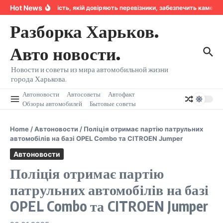
Перейти к содержанию
Hot News
Надійність, якій довіряють перевізники, забезпечить камера
Разборка Харьков.
Авто новости.
Новости и советы из мира автомобильной жизни
города Харькова.
Автоновости
Автосоветы
Автофакт
Обзоры автомобилей
Бытовые советы
Home
/
Автоновости
/
Поліція отримає партію патрульних
автомобілів на базі OPEL Combo та CITROEN Jumper
Автоновости
Поліція отримає партію
патрульних автомобілів на базі
OPEL Combo та CITROEN Jumper