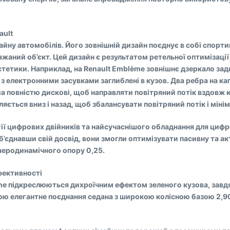
ault
айну автомобілів. Його зовнішній дизайн поєднує в собі спортив
 бажаний об’єкт. Цей дизайн є результатом ретельної оптимізац
естетики. Наприклад, на Renault Emblème зовнішнє дзеркало за
и з електронними засувками заглиблені в кузов. Два ребра на к
леса повністю дискові, щоб направляти повітряний потік вздовж
ться вниз і назад, щоб збалансувати повітряний потік і мінім
ії цифрових двійників та найсучаснішого обладнання для циф
 Об’єднавши свій досвід, вони змогли оптимізувати пасивну та
аеродинамічного опору 0,25.
фективності
me підкреслюються дихроїчним ефектом зеленого кузова, завдя
бою елегантне поєднання седана з широкою колісною базою 2,90