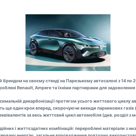
 брендом на своєму стенді на Паризькому автосалоні з 14 по 
облені Renault, Ampere та їхніми партнерами для задоволення
симальній декарбонізації протягом усього життєвого циклу ав
ить ще один крок вперед, скорочуючи викиди парникових газів 
івалентів за весь життєвий цикл автомобіля (див. розділ з ме
дійних і життєздатних комбінацій: перероблені матеріали з ни
ювану енергію, загальне впровадження повторно використовувани