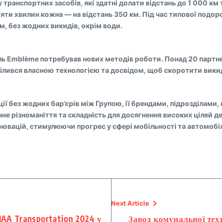
транспортних засобів, які здатні долати відстань до 1 000 км т
яти хвилин кожна — на відстань 350 км. Під час типової подор
, без жодних викидів, окрім води.
ль Emblème потребував нових методів роботи. Понад 20 партнер
оділився власною технологією та досвідом, щоб скоротити вик
ії без жодних бар’єрів між Групою, її брендами, підрозділами
чне різноманіття та складність для досягнення високих цілей 
нновацій, стимулюючи прогрес у сфері мобільності та автомоб
Next Article
IAA Transportation 2024 у
Завод комунальної те