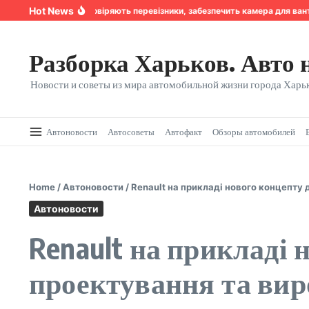
Перейти к содержанию
Hot News
Надійність, якій довіряють перевізники, забезпечить камера для вант
Разборка Харьков. Авто 
Новости и советы из мира автомобильной жизни города Харьк
Автоновости
Автосоветы
Автофакт
Обзоры автомобилей
Home
/
Автоновости
/
Renault на прикладі нового концепту
Автоновости
Renault на прикладі 
проектування та вир