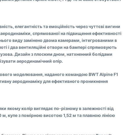
ність, елегантність та емоційність через чуттєві вигини
ії аеродинаміки, спрямованої на підвищення ефективності
днього виду замінено двома камерами, інтегрованими в
апоті і два вентиляційні отвори на бампері спрямовують
 кузова. Дизайн з плоским дном, натхненний болідами
ізувати аеродинамічний опір.
рового моделювання, наданого командою BWT Alpine F1
 активну аеродинаміку для ефективного проникнення
ки якому колір виглядає по-різному в залежності від
 м, купе з помірною висотою 1,52 м та плавною лінією