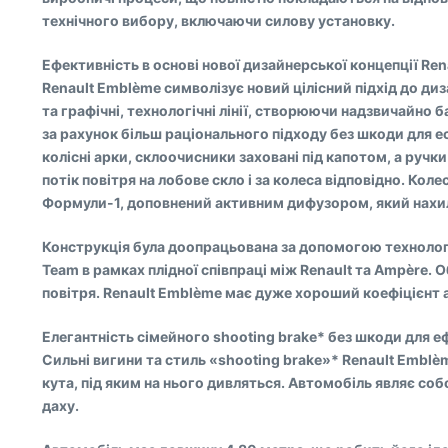
технічного вибору, включаючи силову установку.
Ефективність в основі нової дизайнерської концепції Ren
Renault Emblème символізує новий цілісний підхід до диз
та графічні, технологічні лінії, створюючи надзвичайно
за рахунок більш раціонального підходу без шкоди для 
колісні арки, склоочисники заховані під капотом, а ручк
потік повітря на лобове скло і за колеса відповідно. Ко
Формули-1, доповнений активним дифузором, який нахиляє
Конструкція була доопрацьована за допомогою технолог
Team в рамках плідної співпраці між Renault та Ampère.
повітря. Renault Emblème має дуже хороший коефіцієнт 
Елегантність сімейного shooting brake* без шкоди для е
Сильні вигини та стиль «shooting brake»* Renault Emblè
кута, під яким на нього дивляться. Автомобіль являє со
даху.