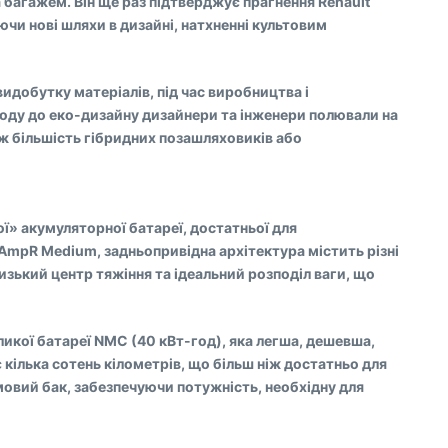
багажем. Він ще раз підтверджує прагнення Renault
ючи нові шляхи в дизайні, натхненні культовим
видобутку матеріалів, під час виробництва і
дходу до еко-дизайну дизайнери та інженери полювали на
іж більшість гібридних позашляховиків або
ї» акумуляторної батареї, достатньої для
 AmpR Medium, задньопривідна архітектура містить різні
изький центр тяжіння та ідеальний розподіл ваги, що
ликої батареї NMC (40 кВт-год), яка легша, дешевша,
є кілька сотень кілометрів, що більш ніж достатньо для
овий бак, забезпечуючи потужність, необхідну для