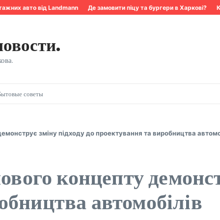
ажних авто від Landmann
Де замовити піцу та бургери в Харкові?
Ква
новости.
ова.
Бытовые советы
 демонструє зміну підходу до проектування та виробництва автомо
нового концепту демонст
обництва автомобілів