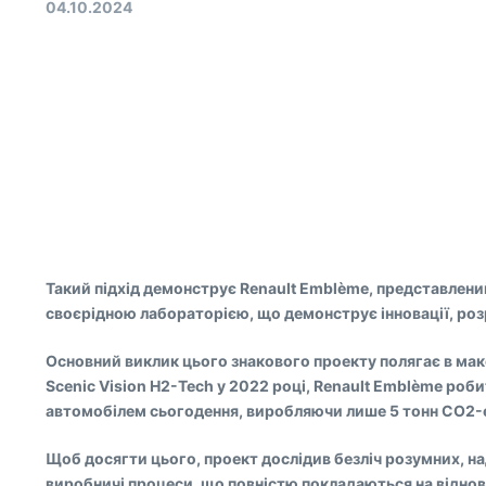
04.10.2024
Такий підхід демонструє Renault Emblème, представлений
своєрідною лабораторією, що демонструє інновації, розр
Основний виклик цього знакового проекту полягає в мак
Scenic Vision H2-Tech у 2022 році, Renault Emblème роб
автомобілем сьогодення, виробляючи лише 5 тонн CO2-екв
Щоб досягти цього, проект дослідив безліч розумних, на
виробничі процеси, що повністю покладаються на відновл