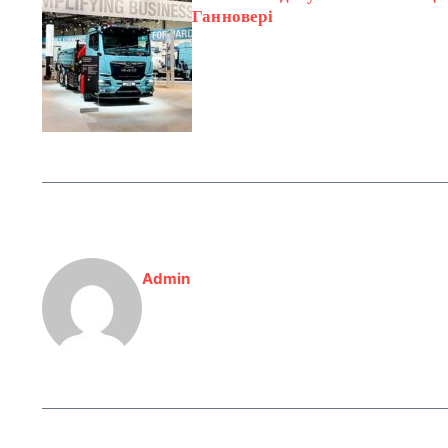
Ганновері
Admin