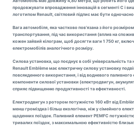
Автомобіль має довжину 4,80 метра, що робить його ід
продовжувати впровадження інновацій в сегменті С і вище
логотипом Renault, світловий підпис має бути одночасно
Вага автомобіля, яка частково пов’язана з його розміром
транспортування, під час використання (вплив на спожив
кожен зайвий кілограм, щоб досягти ваги 1 750 кг, вклю
електромобілів аналогічного розміру.
Силова установка, що поєднує в собі універсальність та
Renault Emblème має електричну силову установку подві
повсякденного використання, і від водневого паливного 
компоненти силової установки (електродвигун, акумулято
сприяє підвищенню продуктивності та ефективності.
Електродвигун з ротором потужністю 160 кВт від Emblème
менш громіздка і більш екологічна, ніж у сімейного елек
щоденних поїздок. Паливний елемент PEMFC потужністю 3
тривалих поїздок, з максимальною ефективністю близьк