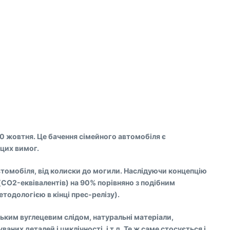
20 жовтня. Це бачення сімейного автомобіля є
 цих вимог.
томобіля, від колиски до могили. Наслідуючи концепцію
(CO2-еквівалентів) на 90% порівняно з подібним
тодологією в кінці прес-релізу).
зьким вуглецевим слідом, натуральні матеріали,
х деталей і циклічності, і т.д. Те ж саме стосується і