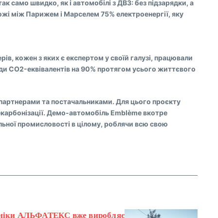
ак само швидко, як і автомобілі з ДВЗ: без підзарядки, а
ожі між Парижем і Марселем 75% електроенергії, яку
ів, кожен з яких є експертом у своїй галузі, працювали
иди CO2-еквівалентів на 90% протягом усього життєвого
, партнерами та постачальниками. Для цього проєкту
декарбонізації. Демо-автомобіль Emblème вкотре
ільної промисловості в цілому, роблячи всю свою
хніки АЛЬФАТЕКС вже виробляє