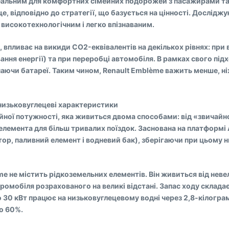
еальним для комфортних сімейних подорожей з пасажирами та 
, відповідно до стратегії, що базується на цінності. Досліджу
 високотехнологічним і легко впізнаваним.
, впливає на викиди CO2-еквівалентів на декількох рівнях: при 
ання енергії) та при переробці автомобіля. В рамках свого пі
чаючи батареї. Таким чином, Renault Emblème важить менше, н
 низьковуглецеві характеристики
йної потужності, яка живиться двома способами: від «звичайно
елемента для більш тривалих поїздок. Заснована на платформі
р, паливний елемент і водневий бак), зберігаючи при цьому н
 не містить рідкоземельних елементів. Він живиться від неве
тромобіля розрахованого на великі відстані. Запас ходу склада
0 кВт працює на низьковуглецевому водні через 2,8-кілограм
о 60%.