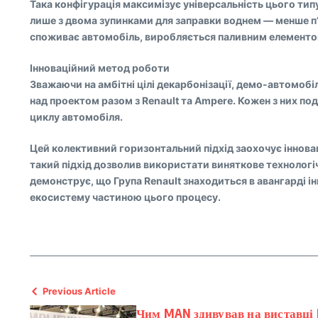
Така конфігурація максимізує універсальність цього типу 
лише з двома зупинками для заправки воднем — менше п’
споживає автомобіль, виробляється паливним елементом
Інноваційний метод роботи
Зважаючи на амбітні цілі декарбонізації, демо-автомобі
над проектом разом з Renault та Ampere. Кожен з них п
циклу автомобіля.
Цей колективний горизонтальний підхід заохочує інновац
такий підхід дозволив використати виняткове технологі
демонструє, що Група Renault знаходиться в авангарді і
екосистему частиною цього процесу.
Previous Article
Чим MAN здивував на виставці 