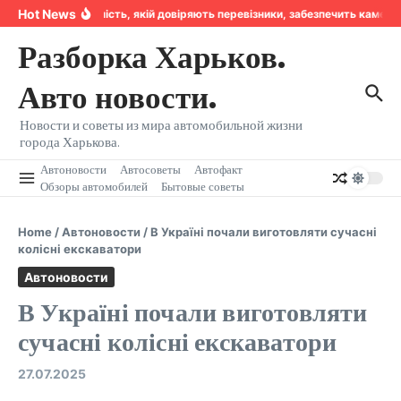
Перейти к содержанию
Hot News
Надійність, якій довіряють перевізники, забезпечить камера
Разборка Харьков.
Авто новости.
Новости и советы из мира автомобильной жизни
города Харькова.
Автоновости
Автосоветы
Автофакт
Обзоры автомобилей
Бытовые советы
Home
/
Автоновости
/
В Україні почали виготовляти сучасні
колісні екскаватори
Автоновости
В Україні почали виготовляти
сучасні колісні екскаватори
27.07.2025