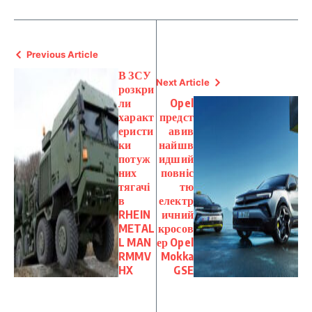
Previous Article
В ЗСУ
Next Article
розкри
ли
Opel
характ
предст
еристи
авив
ки
найшв
потуж
идший
них
повніс
тягачі
тю
в
електр
RHEIN
ичний
METAL
кросов
L MAN
ер Opel
RMMV
Mokka
HX
GSE